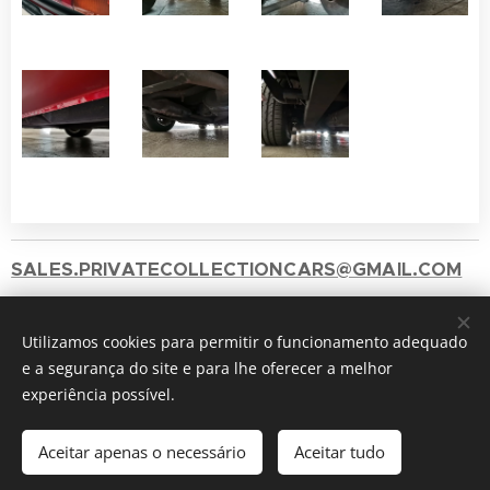
SALES.PRIVATECOLLECTIONCARS@GMAIL.COM
+351 912417060 ( Chamada para a rede móvel
Utilizamos cookies para permitir o funcionamento adequado
nacional)
e a segurança do site e para lhe oferecer a melhor
2025 © Private Collection
Cookies
experiência possível.
Idiomas
Aceitar apenas o necessário
Aceitar tudo
Português
English