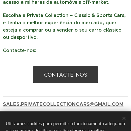
acesso a milhares de automóveis off-market.
Escolha a Private Collection – Classic & Sports Cars,
e tenha a melhor experiência do mercado, quer
esteja a comprar ou a vender o seu carro clássico
ou desportivo.
Contacte-nos:
CONTACTE-NOS
SALES.PRIVATECOLLECTIONCARS@GMAIL.COM
+351 912417060 ( Chamada para a rede móvel
Utilizamos cookies para permitir o funcionamento adequado
nacional)
e a segurança do site e para lhe oferecer a melhor